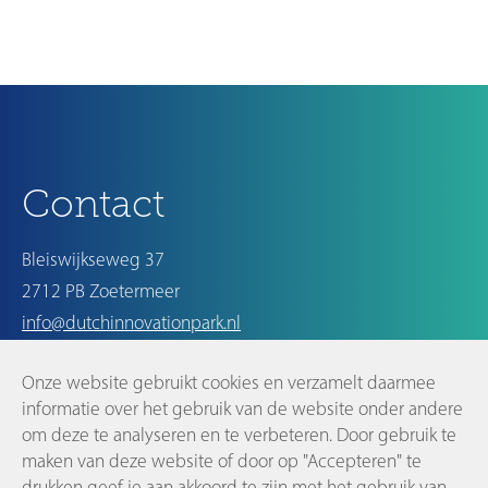
Volgende
Contact
Bleiswijkseweg 37
2712 PB Zoetermeer
info@dutchinnovationpark.nl
Onze website gebruikt cookies en verzamelt daarmee
Op de hoogte blijven
informatie over het gebruik van de website onder andere
om deze te analyseren en te verbeteren. Door gebruik te
maken van deze website of door op "Accepteren" te
drukken geef je aan akkoord te zijn met het gebruik van