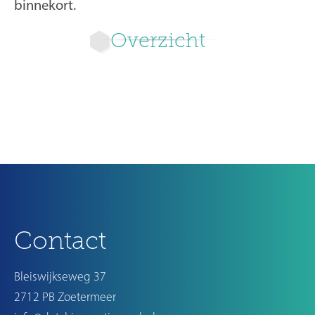
binnekort.
Overzicht
Volgende
Contact
Bleiswijkseweg 37
2712 PB Zoetermeer