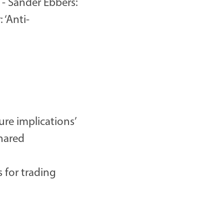
 - Sander Ebbers:
 ‘Anti-
ure implications’
shared
 for trading