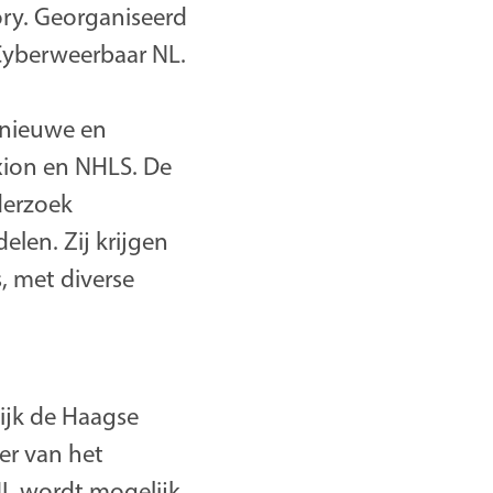
ory. Georganiseerd
Cyberweerbaar NL.
r nieuwe en
xion en NHLS. De
derzoek
len. Zij krijgen
, met diverse
ijk de Haagse
er van het
NL wordt mogelijk