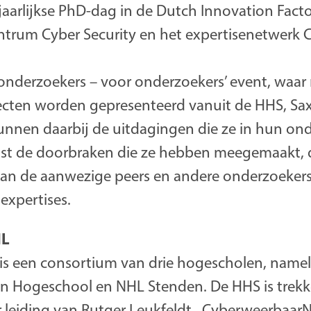
jaarlijkse PhD-dag in de Dutch Innovation Fact
ntrum Cyber Security en het expertisenetwerk 
n onderzoekers – voor onderzoekers’ event, waa
cten worden gepresenteerd vanuit de HHS, Sa
nnen daarbij de uitdagingen die ze in hun on
st de doorbraken die ze hebben meegemaakt, de
an de aanwezige peers en andere onderzoekers
expertises.
NL
s een consortium van drie hogescholen, namel
n Hogeschool en NHL Stenden. De HHS is trekk
 leiding van Rutger Leukfeldt. Cyberweerbaar