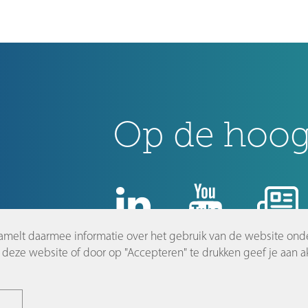
Op de hoogt
amelt daarmee informatie over het gebruik van de website ond
nl
deze website of door op "Accepteren" te drukken geef je aan ak
©2026 Dutch Innovation Park |
Disclaimer en privacyverklaring