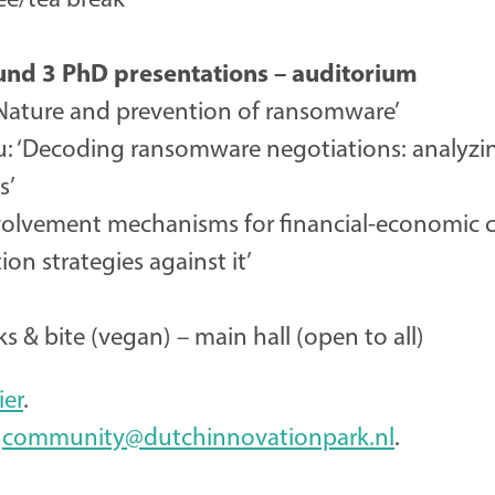
und 3 PhD presentations – auditorium
: ‘Nature and prevention of ransomware’
ou: ‘Decoding ransomware negotiations: analyz
s’
Involvement mechanisms for financial-economic 
on strategies against it’
s & bite (vegan) – main hall (open to all)
ier
.
:
community@dutchinnovationpark.nl
.