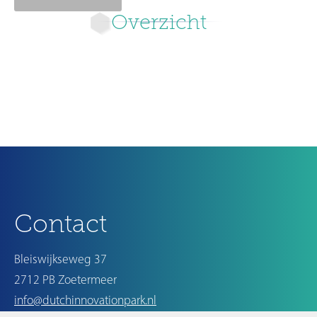
Overzicht
Volgende
Contact
Bleiswijkseweg 37
2712 PB Zoetermeer
info@dutchinnovationpark.nl