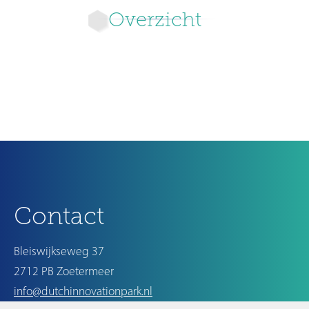
Overzicht
Ouder
Contact
Bleiswijkseweg 37
2712 PB Zoetermeer
info@dutchinnovationpark.nl