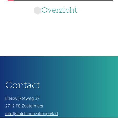
Overzicht
Ouder
Contact
Bleiswijkseweg 37
2712 PB Zoetermeer
info@dutchinnovationpark.nl