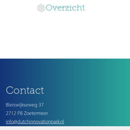
Overzicht
Ouder
Contact
Bleiswijkseweg 37
2712 PB Zoetermeer
info@dutchinnovationpark.nl