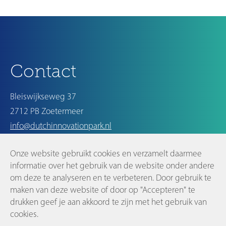
Ouder
Contact
Bleiswijkseweg 37
2712 PB Zoetermeer
info@dutchinnovationpark.nl
Onze website gebruikt cookies en verzamelt daarmee
Op de hoogte blijven
informatie over het gebruik van de website onder andere
om deze te analyseren en te verbeteren. Door gebruik te
maken van deze website of door op "Accepteren" te
drukken geef je aan akkoord te zijn met het gebruik van
cookies.
©2026 Dutch Innovation Park |
Disclaimer en privacyverklaring