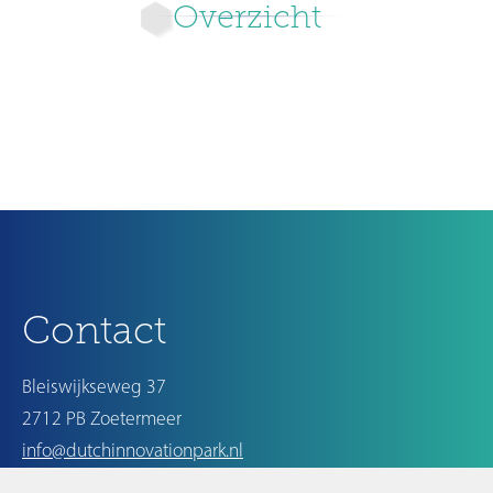
Overzicht
Ouder
Contact
Bleiswijkseweg 37
2712 PB Zoetermeer
info@dutchinnovationpark.nl