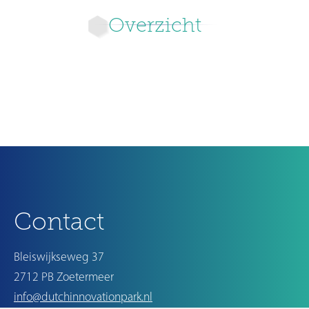
Overzicht
Ouder
Contact
Bleiswijkseweg 37
2712 PB Zoetermeer
info@dutchinnovationpark.nl