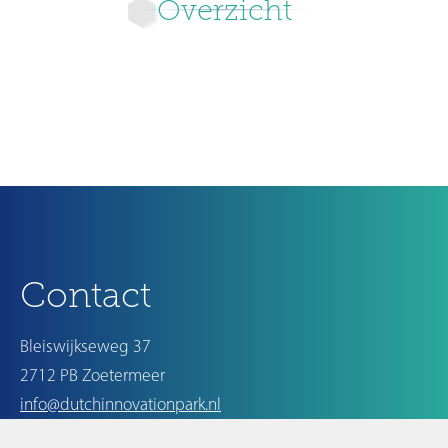
Overzicht
Ouder
Contact
Bleiswijkseweg 37
2712 PB Zoetermeer
info@dutchinnovationpark.nl