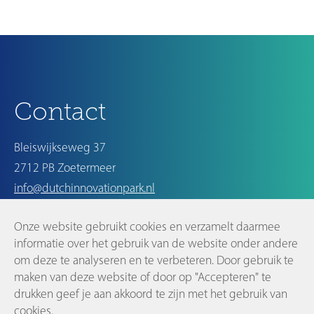
Ouder
Contact
Bleiswijkseweg 37
2712 PB Zoetermeer
info@dutchinnovationpark.nl
Onze website gebruikt cookies en verzamelt daarmee
Op de hoogte blijven
informatie over het gebruik van de website onder andere
om deze te analyseren en te verbeteren. Door gebruik te
maken van deze website of door op "Accepteren" te
drukken geef je aan akkoord te zijn met het gebruik van
cookies.