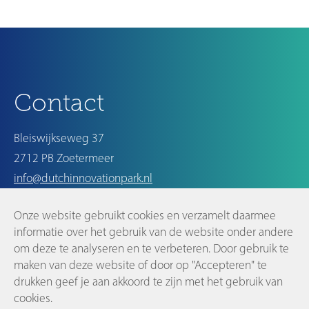
Ouder
Contact
Bleiswijkseweg 37
2712 PB Zoetermeer
info@dutchinnovationpark.nl
Onze website gebruikt cookies en verzamelt daarmee
Op de hoogte blijven
informatie over het gebruik van de website onder andere
om deze te analyseren en te verbeteren. Door gebruik te
maken van deze website of door op "Accepteren" te
drukken geef je aan akkoord te zijn met het gebruik van
cookies.