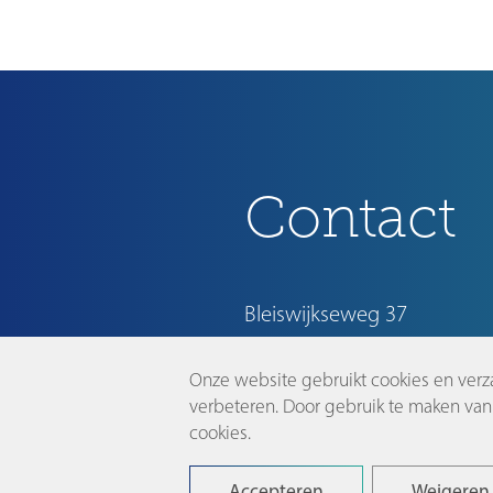
Contact
Bleiswijkseweg 37
2712 PB Zoetermeer
Onze website gebruikt cookies en verz
info@dutchinnovationpark.
verbeteren. Door gebruik te maken van 
cookies.
Accepteren
Weigeren