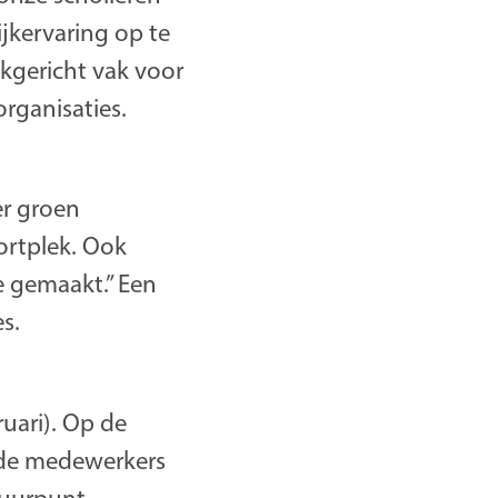
jkervaring op te
jkgericht vak voor
rganisaties.
er groen
ortplek. Ook
e gemaakt.” Een
s.
ruari). Op de
, de medewerkers