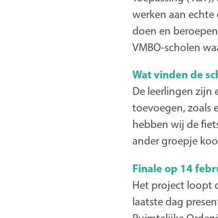
werken aan echte o
doen en beroepen t
VMBO-scholen waar
Wat vinden de sc
De leerlingen zijn
toevoegen, zoals 
hebben wij de fie
ander groepje koos
Finale op 14 febr
Het project loopt o
laatste dag prese