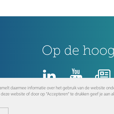
Op de hoogt
amelt daarmee informatie over het gebruik van de website ond
nl
deze website of door op "Accepteren" te drukken geef je aan ak
©2026 Dutch Innovation Park |
Disclaimer en privacyverklaring