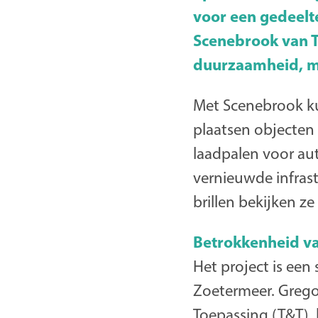
voor een gedeelt
Scenebrook van Te
duurzaamheid, mo
Met Scenebrook ku
plaatsen objecten
laadpalen voor aut
vernieuwde infras
brillen bekijken z
Betrokkenheid va
Het project is ee
Zoetermeer. Grego
Toepassing (T&T), 