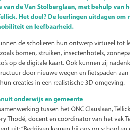
e van de Van Stolberglaan, met behulp van 
llick. Het doel? De leerlingen uitdagen om 
biliteit en leefbaarheid.
nnen de scholieren hun ontwerp virtueel tot l
 zoals bomen, struiken, insectenhotels, zonnep
o’s op de digitale kaart. Ook kunnen zij naden
tructuur door nieuwe wegen en fietspaden aan t
e hun creaties in een realistische 3D-omgeving.
nuit onderwijs en gemeente
n samenwerking tussen het ONC Clauslaan, Telli
ry Thodé, docent en coördinator van het vak T
legt uit: “Bedrijven komen bij ons op school en