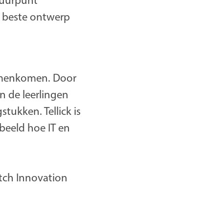
tuurpunt
t beste ontwerp
samenkomen. Door
en de leerlingen
ukken. Tellick is
beeld hoe IT en
utch Innovation