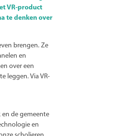
het VR-product
na te denken over
even brengen. Ze
anelen en
ken over een
e leggen. Via VR-
ck en de gemeente
echnologie en
 onze scholieren