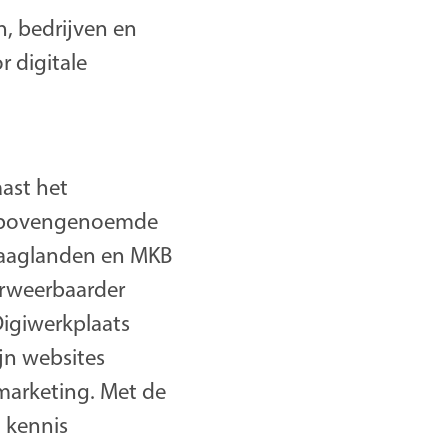
n, bedrijven en
 digitale
ast het
de bovengenoemde
 Haaglanden en MKB
erweerbaarder
igiwerkplaats
jn websites
marketing. Met de
d kennis