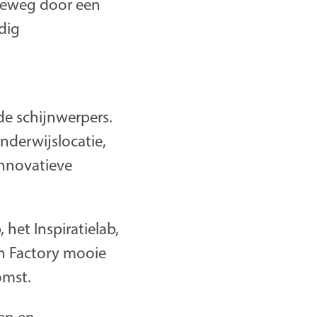
kseweg door een
edig
de schijnwerpers.
derwijslocatie,
innovatieve
 het Inspiratielab,
on Factory mooie
omst.