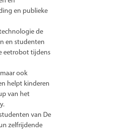
gen en
ding en publieke
technologie de
en en studenten
e eetrobot tijdens
, maar ook
en helpt kinderen
up van het
y.
I-studenten van De
un zelfrijdende