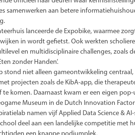
nde officieel haar deuren waar kennisinstellin
ties samenwerken aan betere informatiehuishou
g.
teerhuis lanceerde de Expobike, waarmee zorg
wijken in wordt gefietst. Ook werkten scholier
ilevel en multidisciplinaire challenges, zoals d
Eten zonder Handen’.
b stond niet alleen gameontwikkeling centraal
met projecten zoals de KibA-app, die therapeut
f te komen. Daarnaast kwam er een eigen pop-
eogame Museum in de Dutch Innovation Factor
piratielab namen vijf Applied Data Science & A
hool deel aan een landelijke competitie met h
achtigden een knappe podiumplek.