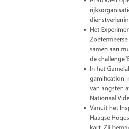
I-Lab West ope
rijksorganisa
dienstverlenin
Het Experimen
Zoetermeerse 
samen aan mult
de challenge ‘
In het Gamela
gamification, 
van angsten a
Nationaal Vid
Vanuit het Ins
Haagse Hogesc
kart. Zij bem