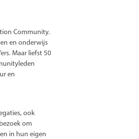
vation Community.
den en onderwijs
rs. Maar liefst 50
munityleden
ur en
egaties, ook
n bezoek om
sen in hun eigen