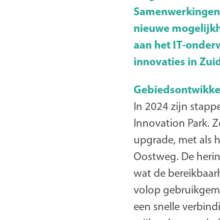
Samenwerkingen 
nieuwe mogelijkh
aan het IT-onderw
innovaties in Zui
Gebiedsontwikke
In 2024 zijn stap
Innovation Park. 
upgrade, met als 
Oostweg. De herinr
wat de bereikbaarh
volop gebruikgema
een snelle verbin