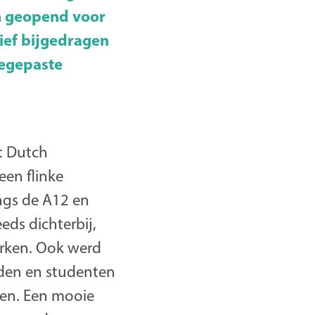
n geopend voor
ief bijgedragen
oegepaste
t Dutch
een flinke
ngs de A12 en
eds dichterbij,
terken. Ook werd
nden en studenten
den. Een mooie