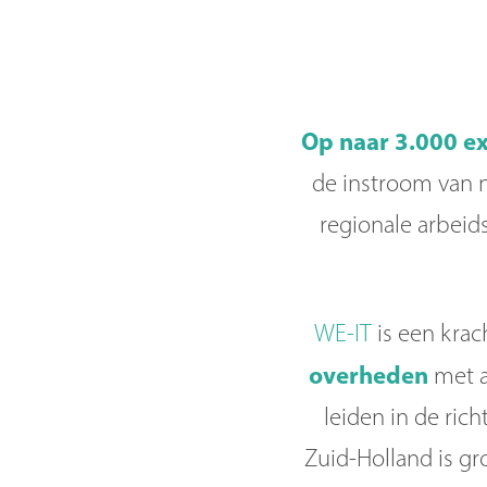
Op naar 3.000 ex
de instroom van n
regionale arbeid
WE-IT
is een kra
overheden
met a
leiden in de rich
Zuid-Holland is gr