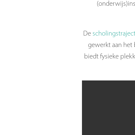
(onderwijs)in
De
scholingstrajec
gewerkt aan het b
biedt fysieke plek