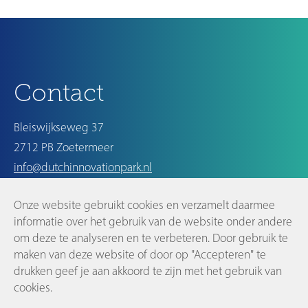
Contact
Bleiswijkseweg 37
2712 PB Zoetermeer
info@dutchinnovationpark.nl
Onze website gebruikt cookies en verzamelt daarmee
Op de hoogte blijven
informatie over het gebruik van de website onder andere
om deze te analyseren en te verbeteren. Door gebruik te
maken van deze website of door op "Accepteren" te
drukken geef je aan akkoord te zijn met het gebruik van
cookies.
©2026 Dutch Innovation Park |
Disclaimer en privacyverklaring