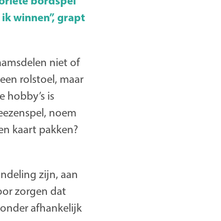
oriete bordspel
ik winnen”, grapt
aamsdelen niet of
een rolstoel, maar
e hobby’s is
Keezenspel, noem
en kaart pakken?
ndeling zijn, aan
oor zorgen dat
onder afhankelijk