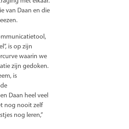
traging met elkaar.
die van Daan en die
Keezen.
communicatietool,
”, is op zijn
eercurve waarin we
atie zijn gedoken.
em, is
 de
 en Daan heel veel
t nog nooit zelf
tjes nog leren,”