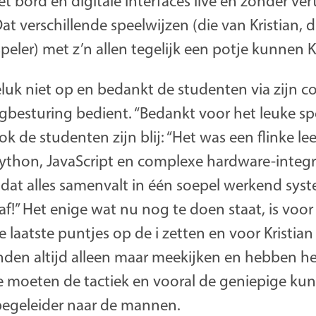
et bord en digitale interfaces live en zonder ver
at verschillende speelwijzen (die van Kristian, 
speler) met z’n allen tegelijk een potje kunnen 
geluk niet op en bedankt de studenten via zijn 
gbesturing bedient. “Bedankt voor het leuke spel
ok de studenten zijn blij: “Het was een flinke l
Python, JavaScript en complexe hardware-integr
at alles samenvalt in één soepel werkend syste
aaf!” Het enige wat nu nog te doen staat, is voor
laatste puntjes op de i zetten en voor Kristian
onden altijd alleen maar meekijken en hebben he
ie moeten de tactiek en vooral de geniepige kuns
egeleider naar de mannen.