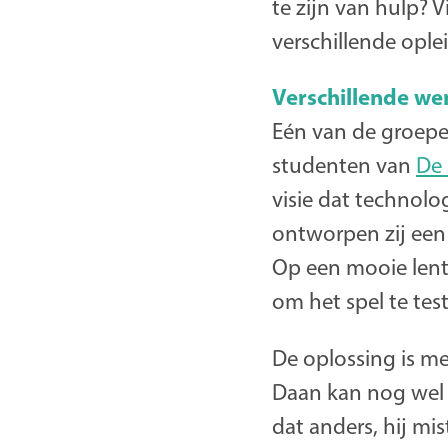
te zijn van hulp?
verschillende ople
Verschillende we
Eén van de groepe
studenten van
De
visie dat technol
ontworpen zij een 
Op een mooie lente
om het spel te tes
De oplossing is m
Daan kan nog wel z
dat anders, hij mi