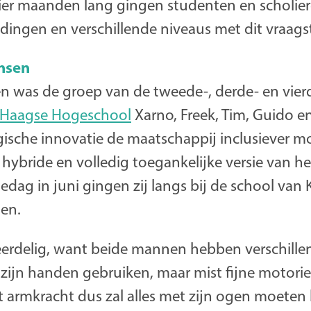
 Vier maanden lang gingen studenten en scholie
idingen en verschillende niveaus met dit vraags
nsen
n was de groep van de tweede-, derde- en vier
 Haagse Hogeschool
Xarno, Freek, Tim, Guido e
ogische innovatie de maatschappij inclusiever 
hybride en volledig toegankelijke versie van h
dag in juni gingen zij langs bij de school van 
ten.
eerdelig, want beide mannen hebben verschille
ijn handen gebruiken, maar mist fijne motoriek.
st armkracht dus zal alles met zijn ogen moete