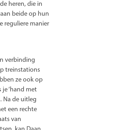
e heren, die in
 Daan beide op hun
e reguliere manier
n verbinding
p treinstations
ebben ze ook op
s je ‘hand met
. Na de uitleg
et een rechte
aats van
atsen, kan Daan