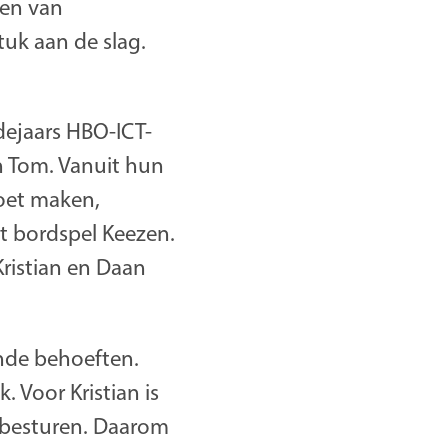
ren van
tuk aan de slag.
dejaars HBO-ICT-
n Tom. Vanuit hun
moet maken,
et bordspel Keezen.
Kristian en Daan
nde behoeften.
 Voor Kristian is
n besturen. Daarom