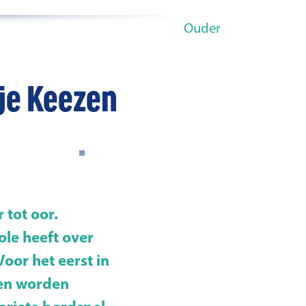
Ouder
tje Keezen
 tot oor.
ole heeft over
Voor het eerst in
den worden