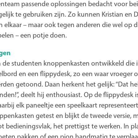
enteam passende oplossingen bedacht voor beid
elijk te gebruiken zijn. Zo kunnen Kristian en
n elkaar – maar ook tegen anderen die wel op d
pelen – een potje doen.
ngen
de studenten knoppenkasten ontwikkeld die i
lbord en een flippydesk, zo een waar vroeger o
en getoond. Daan herkent het gelijk: “Dat h
nden!”, deelt hij enthousiast. Op de flippydesk i
aarbij elk paneeltje een speelkaart representeert
penkasten getest en blijkt de tweede versie, m
t bedieningsvlak, het prettigst te werken. In pl
oeten pakken of een pion handmatig te verpla