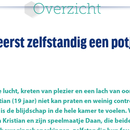
Overzicht
eerst zelfstandig een po
lucht, kreten van plezier en een lach van oor
ian (19 jaar) niet kan praten en weinig contr
is de blijdschap in de hele kamer te voelen. 
 Kristian en zijn speelmaatje Daan, die bei