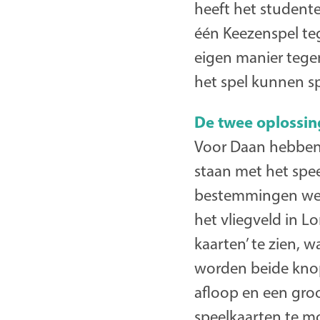
heeft het student
één Keezenspel teg
eigen manier tege
het spel kunnen s
De twee oplossi
Voor Daan hebben 
staan met het spee
bestemmingen werd
het vliegveld in Lo
kaarten’ te zien, w
worden beide knop
afloop en een groo
speelkaarten te m