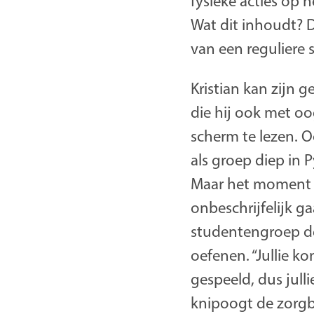
fysieke acties op h
Wat dit inhoudt? D
van een reguliere 
Kristian kan zijn 
die hij ook met oo
scherm te lezen. O
als groep diep in 
Maar het moment d
onbeschrijfelijk g
studentengroep de 
oefenen. “Jullie k
gespeeld, dus jull
knipoogt de zorgb