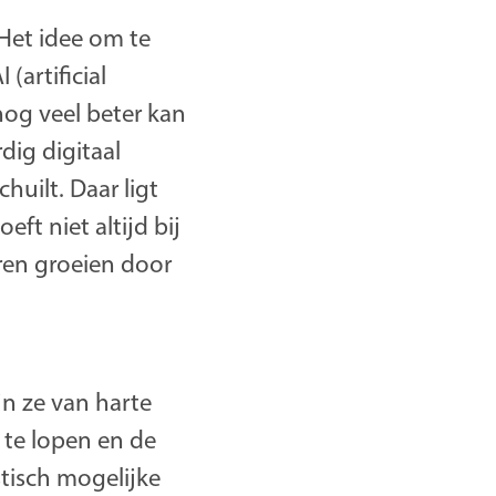
“Het idee om te
(artificial
 nog veel beter kan
ig digitaal
huilt. Daar ligt
eft niet altijd bij
ren groeien door
jn ze van harte
 te lopen en de
stisch mogelijke