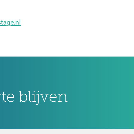
tage.nl
e blijven