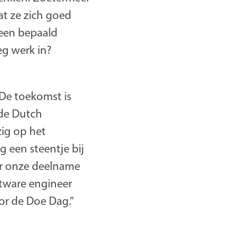
at ze zich goed
 een bepaald
eg werk in?
 De toekomst is
 de Dutch
ig op het
g een steentje bij
or onze deelname
ftware engineer
or de Doe Dag.”