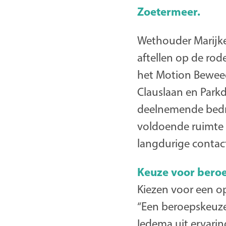
Zoetermeer.
Wethouder Marijke
aftellen op de ro
het Motion Beweeg
Clauslaan en Parkd
deelnemende bedri
voldoende ruimte e
langdurige contac
Keuze voor bero
Kiezen voor een op
“Een beroepskeuze
Iedema uit ervari