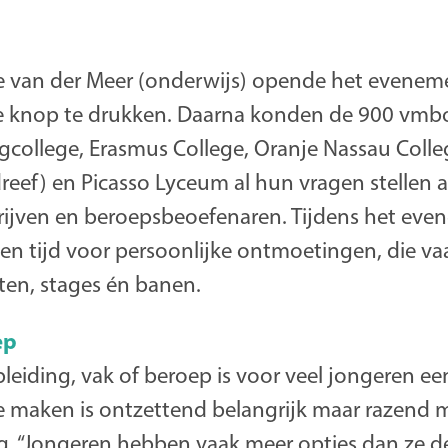
 van der Meer (onderwijs) opende het evenem
de knop te drukken. Daarna konden de 900 vmbo
college, Erasmus College, Oranje Nassau Colleg
reef) en Picasso Lyceum al hun vragen stellen 
jven en beroepsbeoefenaren. Tijdens het eve
n tijd voor persoonlijke ontmoetingen, die va
ten, stages én banen.
ep
leiding, vak of beroep is voor veel jongeren ee
 maken is ontzettend belangrijk maar razend mo
ng. “Jongeren hebben vaak meer opties dan ze 