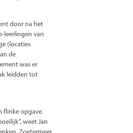
ent door na het
-leerlingen van
e (locaties
aan de
nement was er
ak leidden tot
n flinke opgave.
eilijk”, weet Jan
denken. Zoetermeer