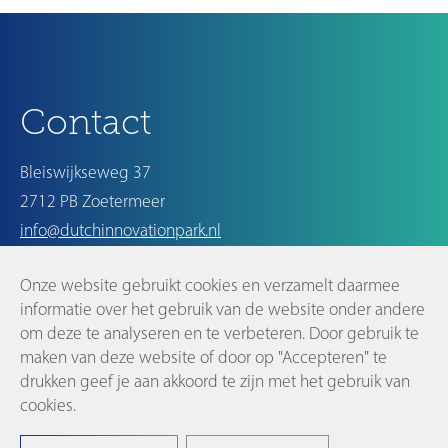
Nieuwer
Ouder
Contact
Bleiswijkseweg 37
2712 PB Zoetermeer
info@dutchinnovationpark.nl
Onze website gebruikt cookies en verzamelt daarmee
Op de hoogte blijven
informatie over het gebruik van de website onder andere
om deze te analyseren en te verbeteren. Door gebruik te
maken van deze website of door op "Accepteren" te
drukken geef je aan akkoord te zijn met het gebruik van
cookies.
©2026 Dutch Innovation Park |
Disclaimer en privacyverklaring