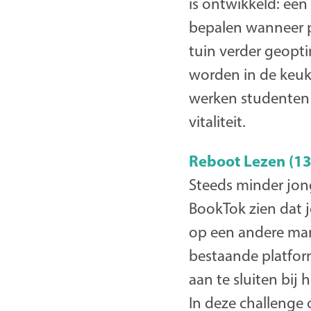
is ontwikkeld: ee
bepalen wanneer p
tuin verder geopt
worden in de keuk
werken studenten
vitaliteit.
Reboot Lezen (13
Steeds minder jong
BookTok zien dat 
op een andere ma
bestaande platfor
aan te sluiten bi
In deze challenge