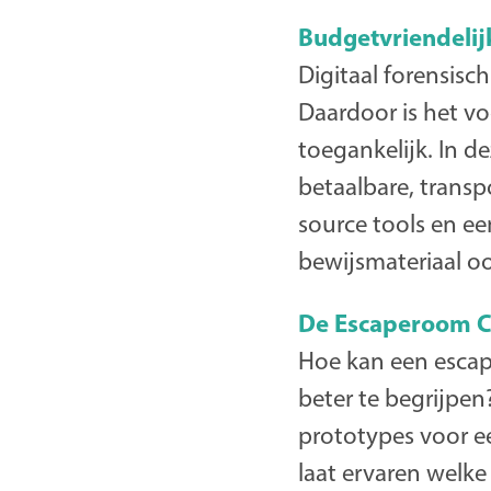
Budgetvriendelijk
Digitaal forensisc
Daardoor is het voo
toegankelijk. In 
betaalbare, transp
source tools en e
bewijsmateriaal o
De Escaperoom Ch
Hoe kan een esca
beter te begrijpe
prototypes voor e
laat ervaren welke