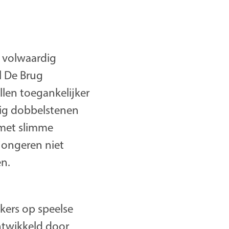
 volwaardig
l De Brug
len toegankelijker
dig dobbelstenen
 met slimme
jongeren niet
en.
kers op speelse
ntwikkeld door