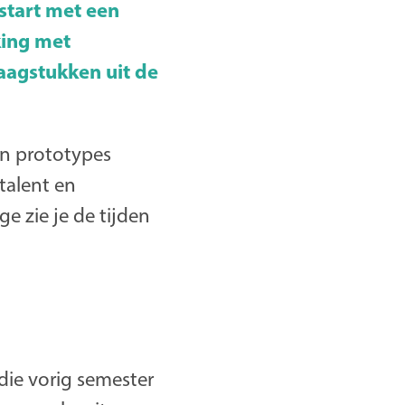
start met een
king met
raagstukken uit de
en prototypes
talent en
e zie je de tijden
ie vorig semester