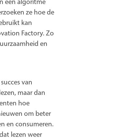
n een algoritme
erzoeken ze hoe de
ebruikt kan
vation Factory. Zo
duurzaamheid en
t succes van
lezen, maar dan
denten hoe
rnieuwen om beter
ken en consumeren.
dat lezen weer