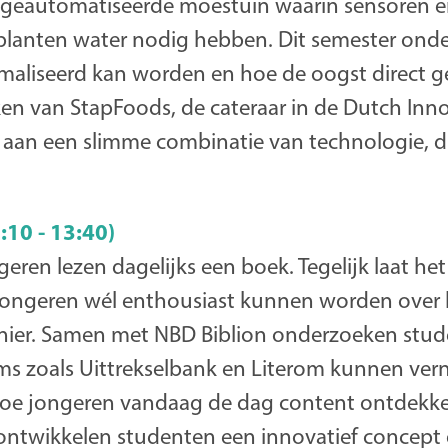
n geautomatiseerde moestuin waarin sensoren e
lanten water nodig hebben. Dit semester ond
imaliseerd kan worden en hoe de oogst direct g
en van StapFoods, de cateraar in de Dutch Inno
 aan een slimme combinatie van technologie, 
:10 - 13:40)
eren lezen dagelijks een boek. Tegelijk laat he
jongeren wél enthousiast kunnen worden over 
nier. Samen met NBD Biblion onderzoeken stu
ms zoals Uittrekselbank en Literom kunnen ve
j hoe jongeren vandaag de dag content ontdek
 ontwikkelen studenten een innovatief concept 