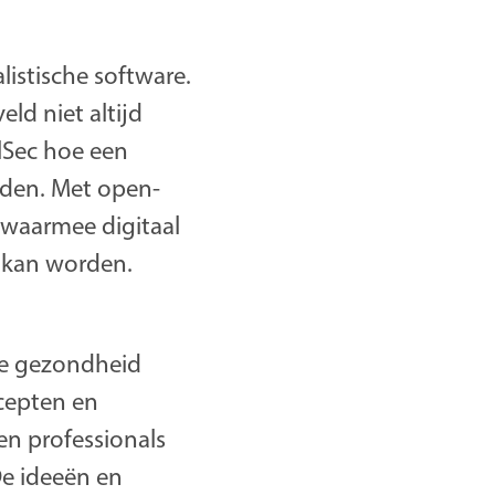
listische software.
eld niet altijd
lSec hoe een
rden. Met open-
 waarmee digitaal
t kan worden.
ve gezondheid
cepten en
n professionals
De ideeën en