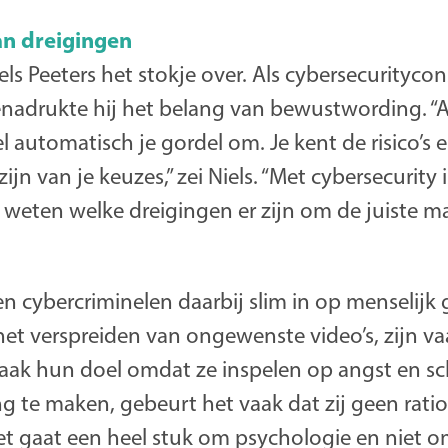
n dreigingen
s Peeters het stokje over. Als cybersecurityco
enadrukte hij het belang van bewustwording. “Al
el automatisch je gordel om. Je kent de risico’s
n van je keuzes,” zei Niels. “Met cybersecurity i
 weten welke dreigingen er zijn om de juiste m
en cybercriminelen daarbij slim in op menselijk 
het verspreiden van ongewenste video’s, zijn v
aak hun doel omdat ze inspelen op angst en sch
 te maken, gebeurt het vaak dat zij geen ratio
 gaat een heel stuk om psychologie en niet om