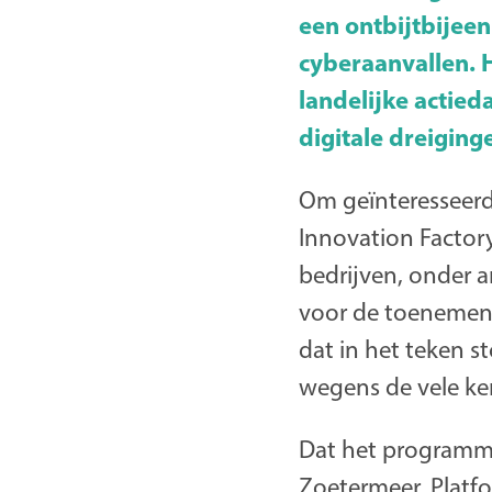
een ontbijtbijeen
cyberaanvallen. H
landelijke actie
digitale dreiging
Om geïnteresseer
Innovation Factor
bedrijven, onder a
voor de toenemend
dat in het teken 
wegens de vele ken
Dat het programma
Zoetermeer, Platf