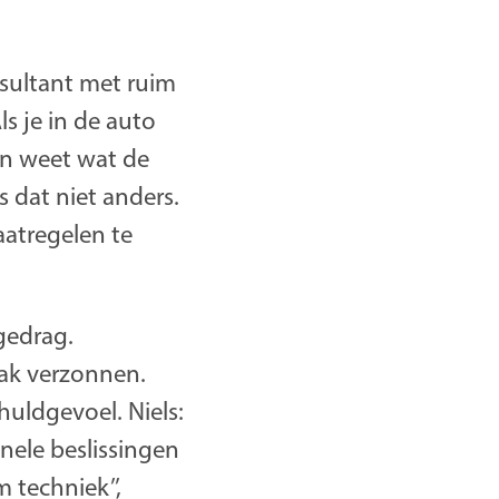
nsultant met ruim
s je in de auto
 en weet wat de
s dat niet anders.
aatregelen te
gedrag.
aak verzonnen.
uldgevoel. Niels:
nele beslissingen
 techniek’’,