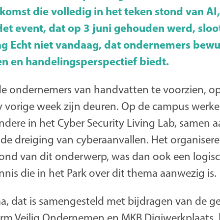
komst die volledig in het teken stond van AI,
et event, dat op 3 juni gehouden werd, sloot
dag Echt niet vandaag, dat ondernemers bew
en en handelingsperspectief biedt.
de ondernemers van handvatten te voorzien, o
y vorige week zijn deuren. Op de campus werk
ndere in het Cyber Security Living Lab, samen 
e dreiging van cyberaanvallen. Het organiser
stond van dit onderwerp, was dan ook een logis
nis die in het Park over dit thema aanwezig is.
, dat is samengesteld met bijdragen van de 
orm Veilig Ondernemen en MKB Digiwerkplaats, h