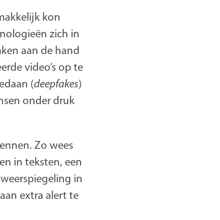
makkelijk kon
nologieën zich in
aken aan de hand
erde video’s op te
gedaan (
deepfakes
)
nsen onder druk
rkennen. Zo wees
n in teksten, een
 weerspiegeling in
an extra alert te