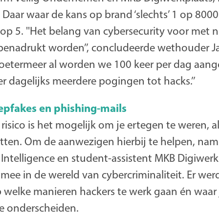
s. Daar waar de kans op brand ‘slechts’ 1 op 8000 
 op 5. ''Het belang van cybersecurity voor met
benadrukt worden’’, concludeerde wethouder Jan
oetermeer al worden we 100 keer per dag aange
r dagelijks meerdere pogingen tot hacks.’’
eepfakes en phishing-mails
risico is het mogelijk om je ertegen te weren, a
etten. Om de aanwezigen hierbij te helpen, na
al Intelligence en student-assistent MKB Digiwer
ee in de wereld van cybercriminaliteit. Er werd
p welke manieren hackers te werk gaan én waar 
e onderscheiden.