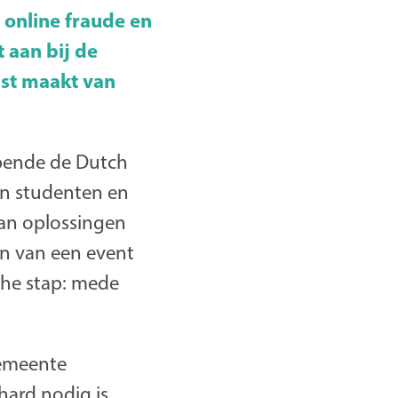
 online fraude en
 aan bij de
ust maakt van
pende de Dutch
en studenten en
aan oplossingen
en van een event
che stap: mede
gemeente
ard nodig is,