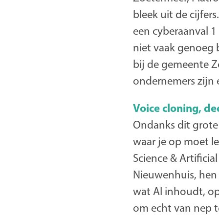
bleek uit de cijfer
een cyberaanval 1
niet vaak genoeg 
bij de gemeente Z
ondernemers zijn e
Voice cloning, d
Ondanks dit grote 
waar je op moet l
Science & Artifici
Nieuwenhuis, hen m
wat AI inhoudt, o
om echt van nep t