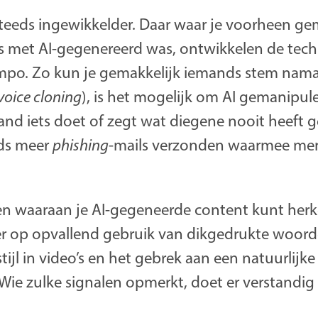
steeds ingewikkelder. Daar waar je voorheen ge
ts met AI-gegenereerd was, ontwikkelen de tech
mpo. Zo kun je gemakkelijk iemands stem nam
voice cloning
), is het mogelijk om AI gemanipule
nd iets doet of zegt wat diegene nooit heeft 
eds meer
phishing
-mails verzonden waarmee me
alen waaraan je AI-gegeneerde content kunt he
 op opvallend gebruik van dikgedrukte woorde
jl in video’s en het gebrek aan een natuurlijke
Wie zulke signalen opmerkt, doet er verstandig a