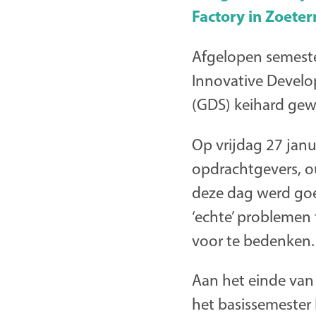
Factory in Zoete
Afgelopen semeste
Innovative Devel
(GDS) keihard gew
Op vrijdag 27 jan
opdrachtgevers, o
deze dag werd goed
‘echte’ problemen 
voor te bedenken.
Aan het einde va
het basissemester 