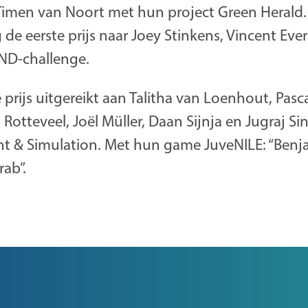
Timen van Noort met hun project Green Herald. 
e eerste prijs naar Joey Stinkens, Vincent Eve
IND-challenge.
e prijs uitgereikt aan Talitha van Loenhout, Pas
l Rotteveel, Joël Müller, Daan Sijnja en Jugraj S
& Simulation. Met hun game JuveNILE: “Benja
rab”.