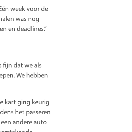
“Eén week voor de
nhalen was nog
n en deadlines.”
fijn dat we als
roepen. We hebben
de kart ging keurig
jdens het passeren
e een andere auto