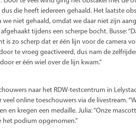
n. Door te veel wind ging het obstakel met de 
 dus die heeft iedereen gehaald. Het laatste obs
 we niet gehaald, omdat we daar niet zijn aan
is afgehaakt tijdens een scherpe bocht. Busse: “
t is zo scherp dat er één lijn voor de camera vo
door te vroeg geactiveerd, dus nam de zelfrijd
oor er één wiel over de lijn kwam.”
g
schouwers naar het RDW-testcentrum in Lelyst
 veel online toeschouwers via de livestream. “W
 en kregen een medaille. Julia: “Onze masco
ee het podium opgenomen.”