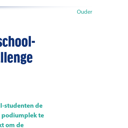
Ouder
school-
allenge
AI-studenten de
n podiumplek te
kt om de