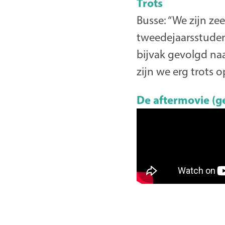
Trots
Busse: “We zijn zee
tweedejaarsstuden
bijvak gevolgd na
zijn we erg trots op
De aftermovie (g