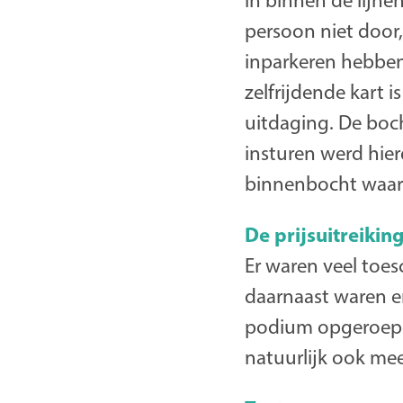
in binnen de lijne
persoon niet door,
inparkeren hebben
zelfrijdende kart 
uitdaging. De boch
insturen werd hier
binnenbocht waard
De prijsuitreikin
Er waren veel toe
daarnaast waren er
podium opgeroepen
natuurlijk ook m