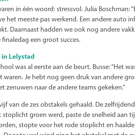
aren in één woord: stressvol. Julia Boschman: 
we het meeste pas werkend. Een andere auto i
ukt. Daarnaast hadden we ook nog andere vakke
 finaledag een groot succes.
 in Lelystad
ol was al eerste aan de beurt. Busse: “Het was 
rt waren. Je hebt nog geen druk van andere g
et zenuwen naar de andere teams gekeken.”
vijf van de zes obstakels gehaald. De zelfrijden
 stoplicht groen werd, paste de snelheid aan ti
orden, stopte voor het rode stoplicht en haald