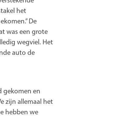
overstekende
takel het
gekomen.” De
Dat was een grote
lledig wegviel. Het
ende auto de
ad gekomen en
e zijn allemaal het
tte hebben we