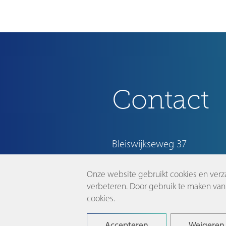
Contact
Bleiswijkseweg 37
2712 PB Zoetermeer
Onze website gebruikt cookies en verz
info@dutchinnovationpark.
verbeteren. Door gebruik te maken van 
cookies.
Accepteren
Weigeren