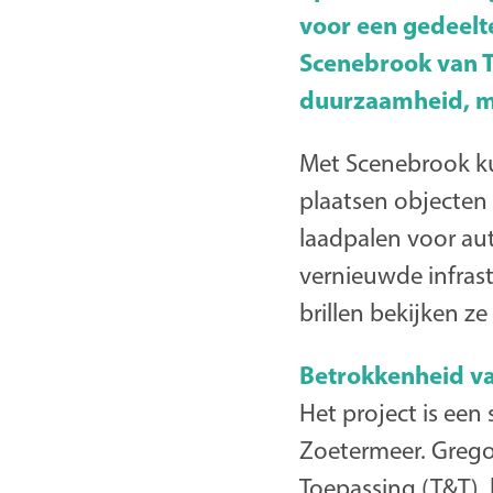
voor een gedeelt
Scenebrook van Te
duurzaamheid, mo
Met Scenebrook ku
plaatsen objecten
laadpalen voor aut
vernieuwde infras
brillen bekijken z
Betrokkenheid va
Het project is ee
Zoetermeer. Grego
Toepassing (T&T), 