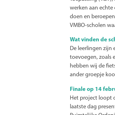
werken aan echte o
doen en beroepen t
VMBO-scholen waar
Wat vinden de sc
De leerlingen zijn
toevoegen, zoals 
hebben wij de fie
ander groepje koos
Finale op 14 febr
Het project loopt o
laatste dag prese