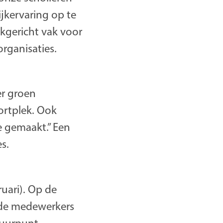
jkervaring op te
jkgericht vak voor
rganisaties.
er groen
ortplek. Ook
e gemaakt.” Een
s.
ruari). Op de
, de medewerkers