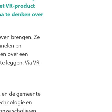
het VR-product
na te denken over
even brengen. Ze
anelen en
ken over een
e leggen. Via VR-
ck en de gemeente
echnologie en
 onze scholieren