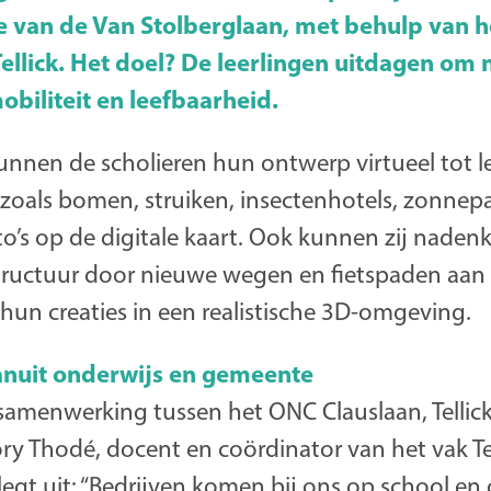
e van de Van Stolberglaan, met behulp van 
llick. Het doel? De leerlingen uitdagen om 
biliteit en leefbaarheid.
nnen de scholieren hun ontwerp virtueel tot l
 zoals bomen, struiken, insectenhotels, zonnep
o’s op de digitale kaart. Ook kunnen zij naden
tructuur door nieuwe wegen en fietspaden aan t
e hun creaties in een realistische 3D-omgeving.
nuit onderwijs en gemeente
n samenwerking tussen het ONC Clauslaan, Telli
ry Thodé, docent en coördinator van het vak T
legt uit: “Bedrijven komen bij ons op school en