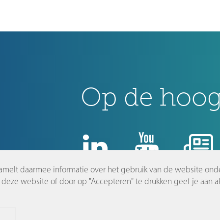
Op de hoogt
amelt daarmee informatie over het gebruik van de website ond
nl
deze website of door op "Accepteren" te drukken geef je aan ak
©2026 Dutch Innovation Park |
Disclaimer en privacyverklaring