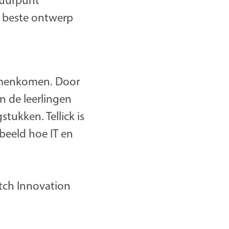
tuurpunt
t beste ontwerp
samenkomen. Door
en de leerlingen
ukken. Tellick is
beeld hoe IT en
utch Innovation