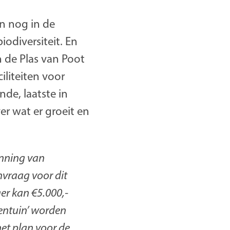
n nog in de
odiversiteit. En
n de Plas van Poot
iliteiten voor
nde, laatste in
er wat er groeit en
anning van
nvraag voor dit
er kan €5.000,-
entuin’ worden
het plan voor de