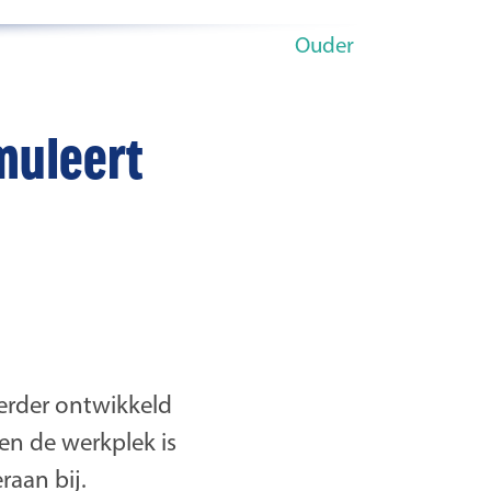
Ouder
muleert
erder ontwikkeld
een de werkplek is
raan bij.