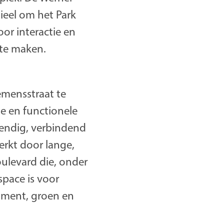
ieel om het Park
or interactie en
 te maken.
emensstraat te
e en functionele
vendig, verbindend
erkt door lange,
oulevard die, onder
space is voor
riment, groen en