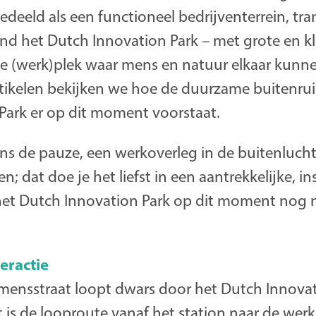
edeeld als een functioneel bedrijventerrein, tr
d het Dutch Innovation Park – met grote en kle
e (werk)plek waar mens en natuur elkaar kunn
artikelen bekijken we hoe de duurzame buitenru
Park er op dit moment voorstaat.
ns de pauze, een werkoverleg in de buitenluc
en; dat doe je het liefst in een aantrekkelijke, i
het Dutch Innovation Park op dit moment nog n
eractie
mensstraat loopt dwars door het Dutch Innovat
t is de looproute vanaf het station naar de wer