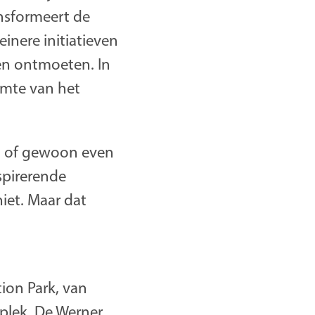
ansformeert de
inere initiatieven
en ontmoeten. In
imte van het
ht of gewoon even
nspirerende
iet. Maar dat
ion Park, van
kplek. De Werner