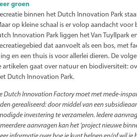
meer groen
ecreatie binnen het Dutch Innovation Park staa
ar op kleine schaal is er volop aandacht voor bi
utch Innovation Park liggen het Van Tuyllpark e
ecreatiegebied dat aanvoelt als een bos, met fac
g en een thuis is voor allerlei dieren. De volge
 artikelen gaat over natuur en biodiversiteit: ov
het Dutch Innovation Park.
de Dutch Innovation Factory moet met mede-insp
den gerealiseerd: door middel van een subsidieaa
nodigde investering te verzamelen. Iedere aanvrag
meerdere aanvragen kan het ‘project nieuwe binn
eer informatie over hoe je kunt helpen en/of wil je 