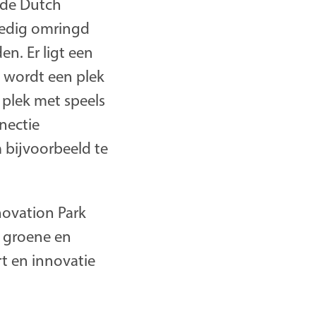
 de Dutch
ledig omringd
n. Er ligt een
 wordt een plek
 plek met speels
nectie
 bijvoorbeeld te
novation Park
n groene en
t en innovatie