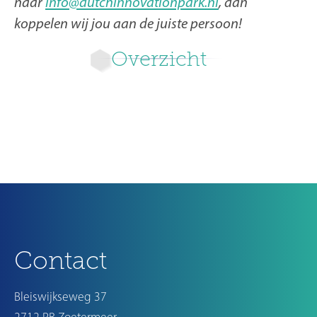
naar
info@dutchinnovationpark.nl
, dan
koppelen wij jou aan de juiste persoon!
Overzicht
Nieuwer
Ouder
Contact
Bleiswijkseweg 37