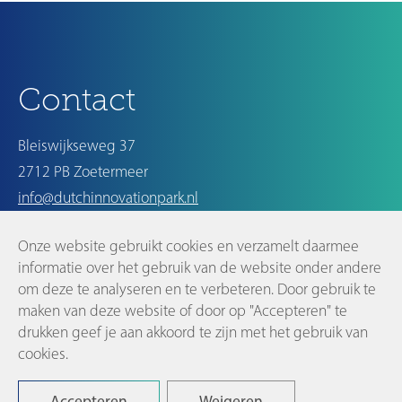
Nieuwer
Ouder
Contact
Bleiswijkseweg 37
2712 PB Zoetermeer
info@dutchinnovationpark.nl
Onze website gebruikt cookies en verzamelt daarmee
Op de hoogte blijven
informatie over het gebruik van de website onder andere
om deze te analyseren en te verbeteren. Door gebruik te
maken van deze website of door op "Accepteren" te
drukken geef je aan akkoord te zijn met het gebruik van
cookies.
©2026 Dutch Innovation Park |
Disclaimer en privacyverklaring
Accepteren
Weigeren